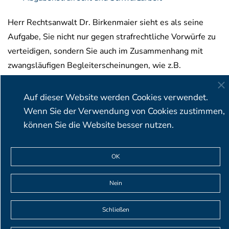
Herr Rechtsanwalt Dr. Birkenmaier sieht es als seine
Aufgabe, Sie nicht nur gegen strafrechtliche Vorwürfe zu
verteidigen, sondern Sie auch im Zusammenhang mit
zwangsläufigen Begleiterscheinungen, wie z.B.
Haftungsfragen bei Geschäftsführern oder der Abwehr
steuerlicher und sozialrechtlicher Haftungsansprüche zu
Auf dieser Website werden Cookies verwendet.
unterstützen.
Wenn Sie der Verwendung von Cookies zustimmen,
können Sie die Website besser nutzen.
BIRKENMAIER & OBSER Rechtsanwälte Partnerschaft mbB
OK
∙ Viktualienmarkt 5 ∙ 80331 München ∙ Deutschland
T+49 (0)89 23 23 87 19-0 ∙ F +49 (0)89 23 23 87 19-9 ∙
Nein
info@birkenmaier-obser.de
Schließen